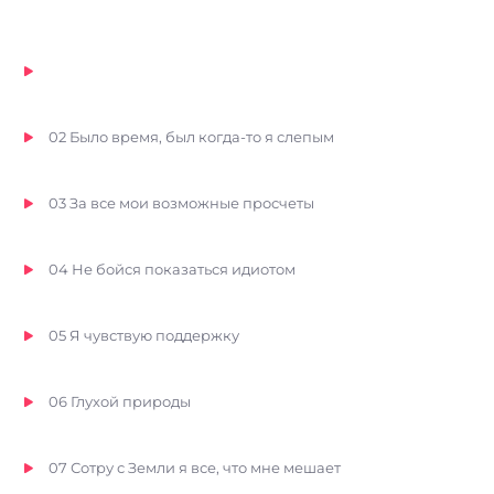
пред Богом
01 Я знаю, что ещё в долгу пред Богом
02 Было время, был когда-то я слепым
03 За все мои возможные просчеты
04 Не бойся показаться идиотом
05 Я чувствую поддержку
06 Глухой природы
07 Сотру с Земли я все, что мне мешает