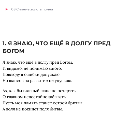
08 Сияние золота полна
09 Опять я разговаривал без
10 Забыли мы природные законы
1. Я ЗНАЮ, ЧТО ЕЩЁ В ДОЛГУ ПРЕД
БОГОМ
11 Пред грозным Бодхидхармой
Я знаю, что ещё в долгу пред Богом.
И видимо, не понимаю много.
12 Однажды Бог мир сотворил
Повсюду я ошибки допускаю,
Но шансов на развитие не упускаю.
13 Через мое принятие решения
Ах, как бы главный шанс не потерять,
О главном недостойно забывать.
14 Был человеком, стал скотом
Пусть моя память станет острей бритвы,
А воля не покинет поля битвы.