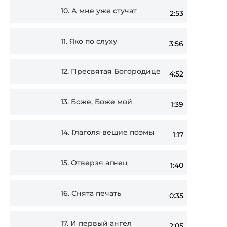
10.
А мне уже стучат
2:53
11.
Яко по слуху
3:56
12.
Пресвятая Богородице
4:52
13.
Боже, Боже мой
1:39
14.
Глаголя вещие поэмы
1:17
15.
Отверзя агнец
1:40
16.
Снята печать
0:35
17.
И первый ангел
2:05