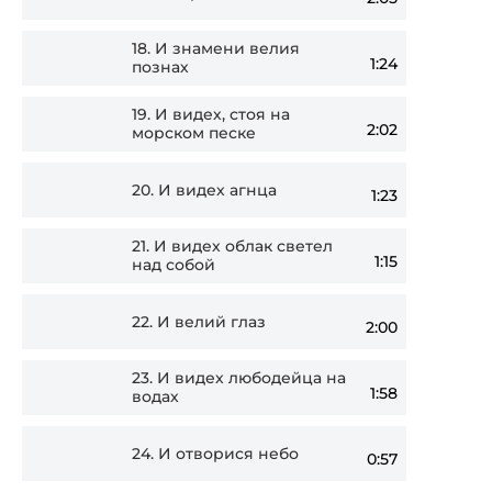
18.
И знамени велия
1:24
познах
19.
И видех, стоя на
2:02
морском песке
20.
И видех агнца
1:23
21.
И видех облак светел
1:15
над собой
22.
И велий глаз
2:00
23.
И видех любодейца на
1:58
водах
24.
И отворися небо
0:57