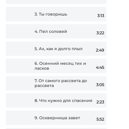
3.
Ты говоришь
3:13
4.
Пел соловей
3:22
5.
Ах, как я долго плыл
2:49
6.
Осенний месяц тих и
4:45
ласков
7.
От самого рассвета до
3:05
рассвета
8.
Что нужно для спасения
2:23
9.
Оскверниша завет
5:52