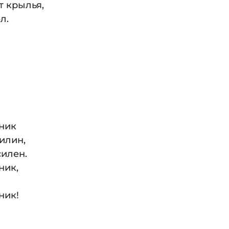
т крылья,
л.
йник
илин,
силен.
ник,
ник!