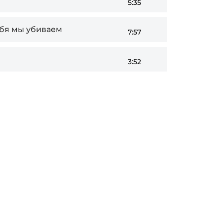
5:35
ебя мы убиваем
7:57
3:52