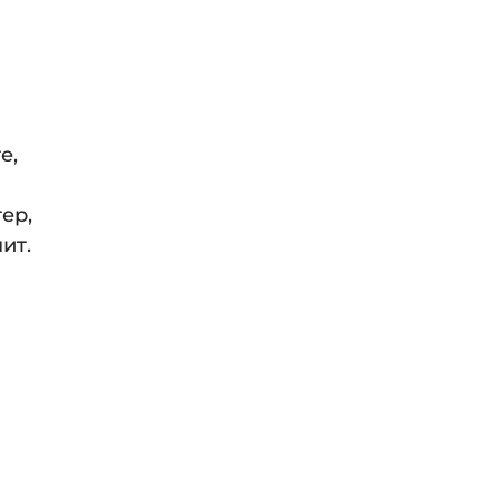
е,
ер,
ит.