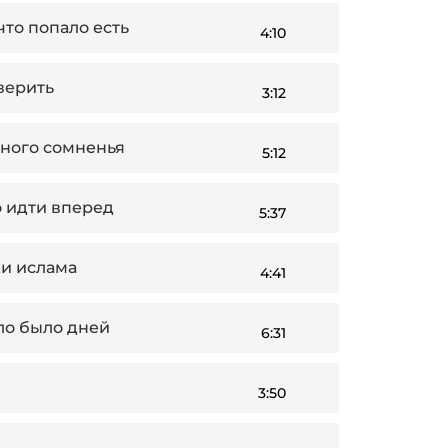
что попало есть
4:10
верить
3:12
ного сомненья
5:12
о идти вперед
5:37
и ислама
4:41
ло было дней
6:31
3:50