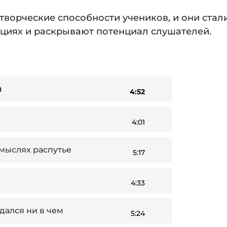
творческие способности учеников, и они стал
ациях и раскрывают потенциал слушателей.
и
4:52
4:01
 мыслях распутье
5:17
4:33
дался ни в чем
5:24