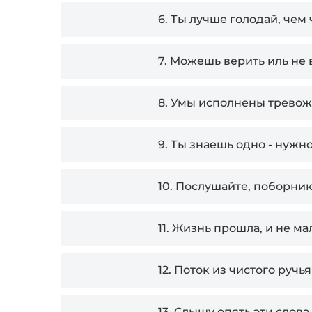
6.
Ты лучше голодай, чем 
7.
Можешь верить иль не 
8.
Умы исполнены тревож
9.
Ты знаешь одно - нужн
10.
Послушайте, поборник
11.
Жизнь прошла, и не ма
12.
Поток из чистого ручья
13.
Слышу опять эти слова