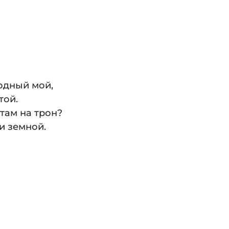
бодный мой,
той.
там на трон?
и земной.