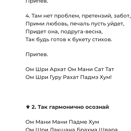
Припев.
4. Там нет проблем, претензий, забот,
Прими любовь, печаль пусть уйдет,
Придет она, подруга-весна,
Так будь готов к букету стихов.
Припев.
Ом Шри Архат Ом Мани Сат Тат
Ом Шри Гуру Рахат Падмэ Хум!
⚜️ 2. Так гармонично осознай
Ом Мани Мани Падме Хум
Ом Шри Лакшана Брахма Швара