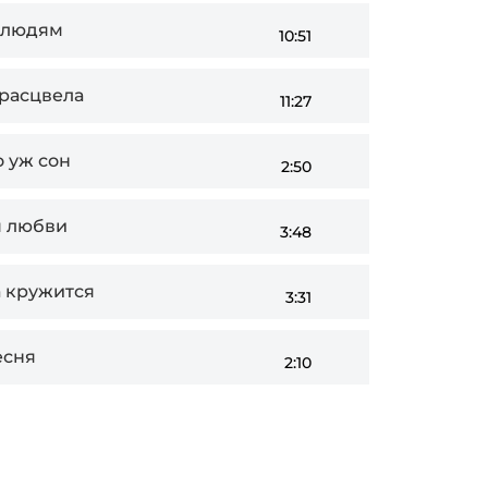
е людям
10:51
 расцвела
11:27
о уж сон
2:50
я любви
3:48
 кружится
3:31
есня
2:10