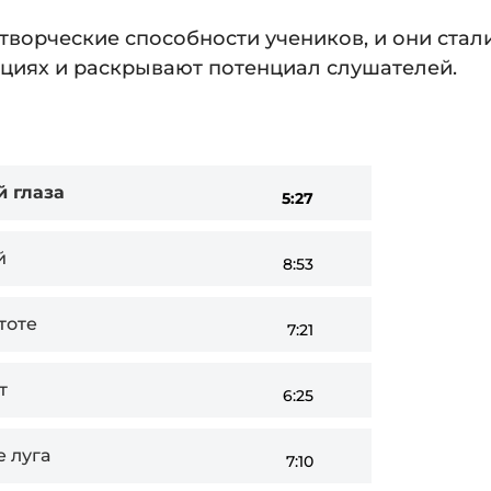
творческие способности учеников, и они стал
ациях и раскрывают потенциал слушателей.
й глаза
5:27
й
8:53
тоте
7:21
т
6:25
 луга
7:10