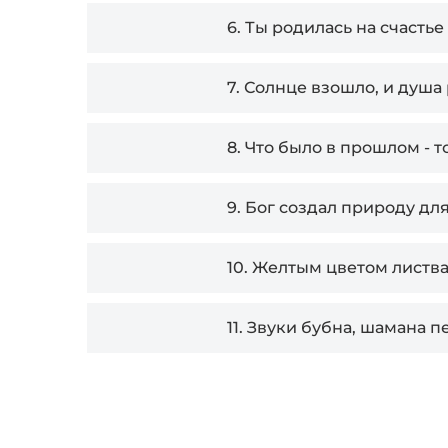
6.
Ты родилась на счасть
7.
Солнце взошло, и душа
8.
Что было в прошлом - т
9.
Бог создал природу дл
10.
Желтым цветом листва
11.
Звуки бубна, шамана п