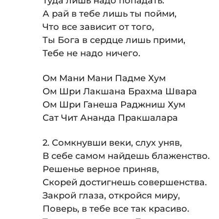
Туда лишь надо попадать.
А рай в тебе лишь ты пойми,
Что все зависит от того,
Ты Бога в сердце лишь прими,
Тебе не надо ничего.
Ом Мани Мани Падме Хум
Ом Шри Лакшана Брахма Швара
Ом Шри Ганеша Раджниш Хум
Сат Чит Ананда Пракшалара
2. Сомкнувши веки, слух уняв,
В себе самом найдешь блаженство.
Решенье верное приняв,
Скорей достигнешь совершенства.
Закрой глаза, откройся миру,
Поверь, в тебе все так красиво.