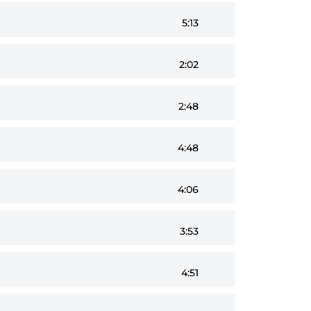
5:13
2:02
2:48
4:48
4:06
3:53
4:51