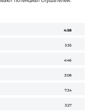
ывают потенциал слушателей.
4:58
3:35
4:46
3:08
7:34
3:27