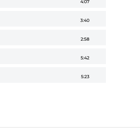
4:07
3:40
2:58
5:42
5:23