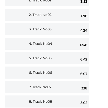
1.
Track No01
3:52
Player
2.
Track No02
6:18
3.
Track No03
4:24
4.
Track No04
6:48
5.
Track No05
6:42
6.
Track No06
6:07
7.
Track No07
3:18
8.
Track No08
5:02