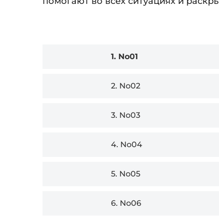
помогают во всех ситуациях и раскр
Audio
1.
No01
Player
2.
No02
3.
No03
4.
No04
5.
No05
6.
No06