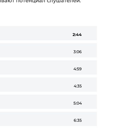
ывают потенциал слушателей.
2:44
3:06
4:59
4:35
5:04
6:35