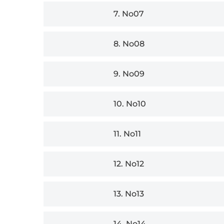
7.
No07
8.
No08
9.
No09
10.
No10
11.
No11
12.
No12
13.
No13
14.
No14