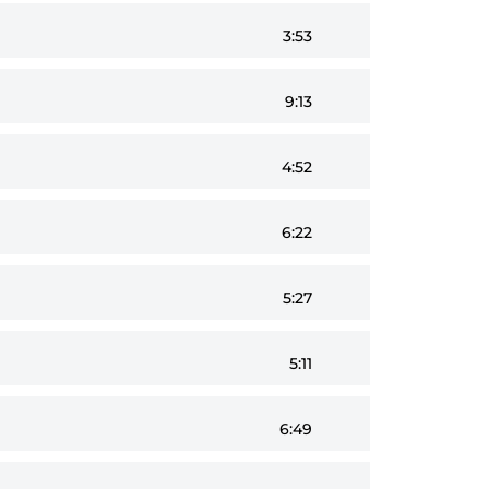
3:53
9:13
4:52
6:22
5:27
5:11
6:49