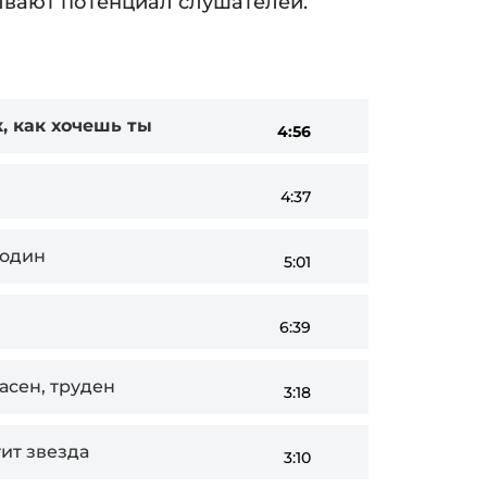
ывают потенциал слушателей.
к, как хочешь ты
4:56
4:37
 один
5:01
6:39
асен, труден
3:18
тит звезда
3:10