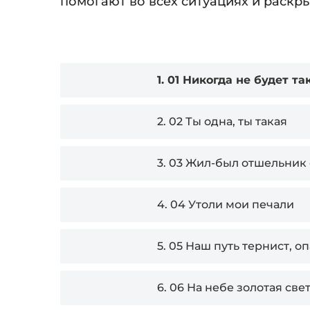
помогают во всех ситуациях и раскр
Audio
1.
01 Никогда не будет та
Player
2.
02 Ты одна, ты такая
3.
03 Жил-был отшельник
4.
04 Утоли мои печали
5.
05 Наш путь тернист, оп
6.
06 На небе золотая све