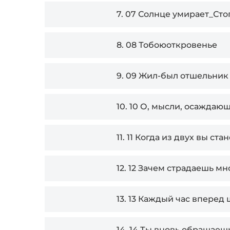
7.
07 Солнце умирает_Стоп
8.
08 Тобоюоткровенье
9.
09 Жил-был отшельник
10.
10 О, мысли, осаждающ
11.
11 Когда из двух вы ста
12.
12 Зачем страдаешь мно
13.
13 Каждый час вперед
14.
14 Ты вновь обращаешь