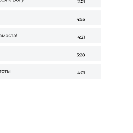
2:01
!
4:55
амастэ!
4:21
5:28
тоты
4:01