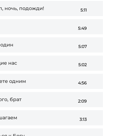
, ночь, подожди!
5:11
5:49
 один
5:07
ие нас
5:02
нете одним
4:56
го, брат
2:09
 шагаем
3:13
ся к Богу