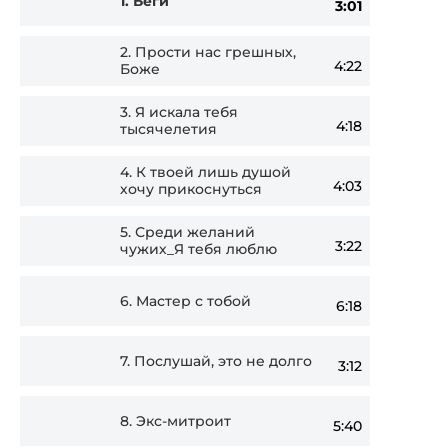
1.
Беги
3:01
Player
2.
Прости нас грешных,
4:22
Боже
3.
Я искала тебя
4:18
тысячелетия
4.
К твоей лишь душой
4:03
хочу прикоснуться
5.
Среди желаний
3:22
чужих_Я тебя люблю
6.
Мастер с тобой
6:18
7.
Послушай, это не долго
3:12
8.
Экс-митроит
5:40