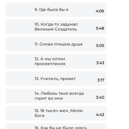
9.
Где была бы я
4:06
10.
Когда-то задумал
5:48
Великий Создатель
11.
Снова птицею душа
5:05
12.
А мы хотим
3:43
просветления
13.
Учитель, привет
3:17
14.
Любовь твоя всегда
3:40
горит во мне
15.
16 тысяч жен_Молю
4:43
Бога
16.
Как бы не было здесь