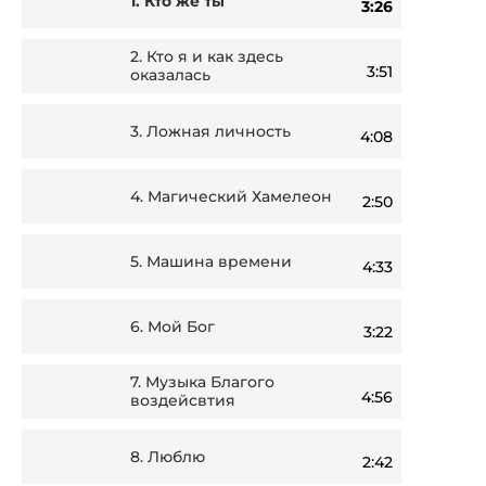
1.
Кто же ты
3:26
Player
2.
Кто я и как здесь
3:51
оказалась
3.
Ложная личность
4:08
4.
Магический Хамелеон
2:50
5.
Машина времени
4:33
6.
Мой Бог
3:22
7.
Музыка Благого
4:56
воздейсвтия
8.
Люблю
2:42