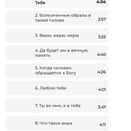
4:54
Тебе
Player
2.
Болезненные образы в
3:57
твоей голове
3.
Верю, верю, верю
3:25
4.
Да будет им в вечную
4:40
память
5.
Когда человек
4:26
обращается к Богу
6.
Люблю тебя
4:01
7.
Ты во мне, я в тебе
3:47
8.
Что такое вера
4:11