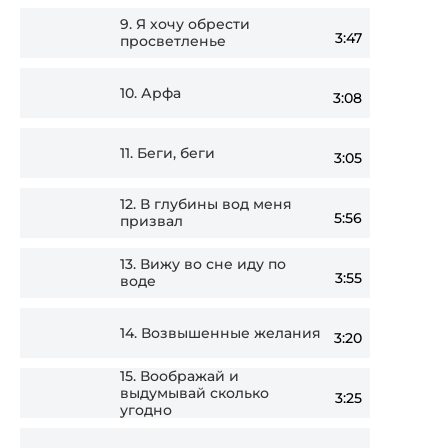
9.
Я хочу обрести
3:47
просветленье
10.
Арфа
3:08
11.
Беги, беги
3:05
12.
В глубины вод меня
5:56
призвал
13.
Вижу во сне иду по
3:55
воде
14.
Возвышенные желания
3:20
15.
Воображай и
выдумывай сколько
3:25
угодно