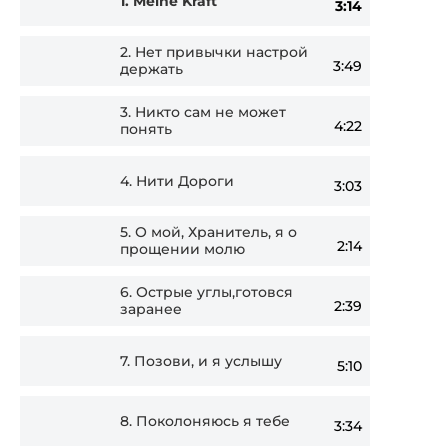
1.
Meine Kraft
3:14
Player
2.
Нет привычки настрой
3:49
держать
3.
Никто сам не может
4:22
понять
4.
Нити Дороги
3:03
5.
О мой, Хранитель, я о
2:14
прощении молю
6.
Острые углы,готовся
2:39
заранее
7.
Позови, и я услышу
5:10
8.
Поколоняюсь я тебе
3:34