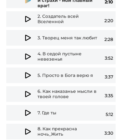
и страхи - мой главный
2:10
враг!
Player
2.
Создатель всей
2:20
Вселенной
3.
Творец меня так любит
2:28
4.
В седой пустыне
3:52
невезенья
5.
Просто в Бога верю я
3:37
6.
Как наказанье мысли в
3:35
твоей голове
7.
Где ты
5:12
8.
Как прекрасна
3:30
ночь_Жить