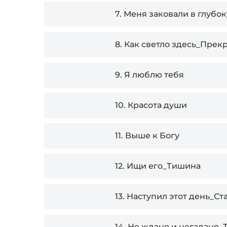
7.
Меня заковали в глубок
8.
Как светло здесь_Прек
9.
Я люблю тебя
10.
Красота души
11.
Выше к Богу
12.
Ищи его_Тишина
13.
Наступил этот день_Ст
14.
Не ждано и негадано_