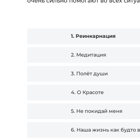
очень сильно помогают во всех ситу
Audio
1.
Реинкарнация
Player
2.
Медитация
3.
Полёт души
4.
О Красоте
5.
Не покидай меня
6.
Наша жизнь как будто в