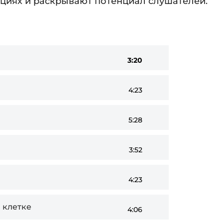
ациях и раскрывают потенциал слушателей.
3:20
4:23
5:28
3:52
4:23
 клетке
4:06