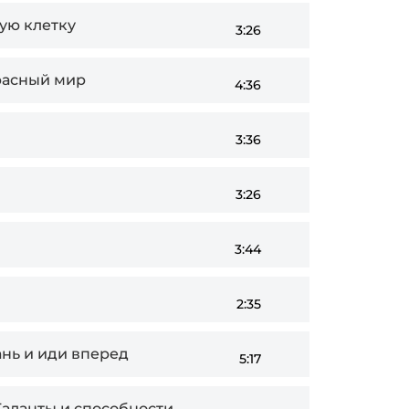
ую клетку
3:26
расный мир
4:36
3:36
3:26
3:44
2:35
ань и иди вперед
5:17
Таланты и способности