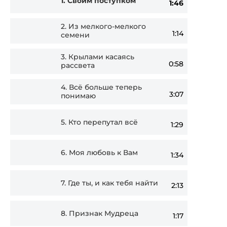
1.
Своим поступком
1:46
Player
2.
Из мелкого-мелкого
1:14
семени
3.
Крылами касаясь
0:58
рассвета
4.
Всё больше теперь
3:07
понимаю
5.
Кто перепутал всё
1:29
6.
Моя любовь к Вам
1:34
7.
Где ты, и как тебя найти
2:13
8.
Признак Мудреца
1:17