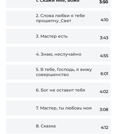
1.
Скажи мне, Боже
3:50
Player
2.
Слова любви я тебе
4:10
прошепчу_Свет
3.
Мастер есть
3:43
4.
Знаю, неслучайно
4:55
5.
В тебе, Господь, я вижу
6:01
совершенство
6.
Бог не оставит тебя
4:02
7.
Мастер, ты любовь моя
3:08
8.
Сказка
4:12