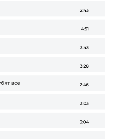
2:43
4:51
3:43
3:28
бят все
2:46
3:03
3:04