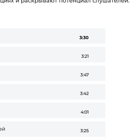
ациях и раскрывают потенциал слушателей.
3:30
3:21
3:47
3:42
4:01
ей
3:25