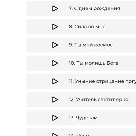
7.
С днем рождения
8.
Сила во мне
9.
Ты мой космос
10.
Ты молишь Бога
11.
Уныние отрицание погу
12.
Учитель светит ярко
13.
Чудесам
14.
Чудо