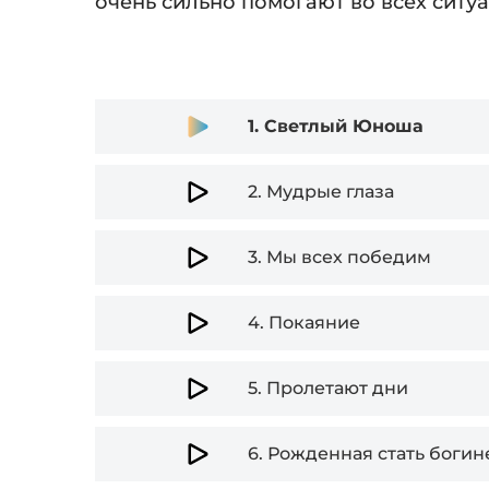
очень сильно помогают во всех ситу
Audio
1.
Светлый Юноша
Player
2.
Мудрые глаза
3.
Мы всех победим
4.
Покаяние
5.
Пролетают дни
6.
Рожденная стать богин