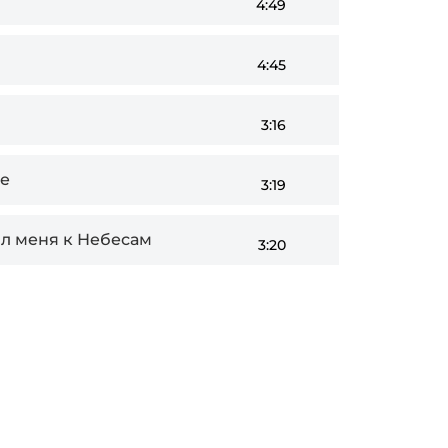
4:49
4:45
3:16
ре
3:19
л меня к Небесам
3:20