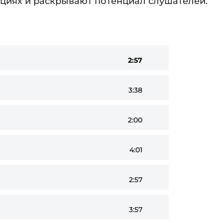
ациях и раскрывают потенциал слушателей.
2:57
3:38
2:00
4:01
2:57
3:57