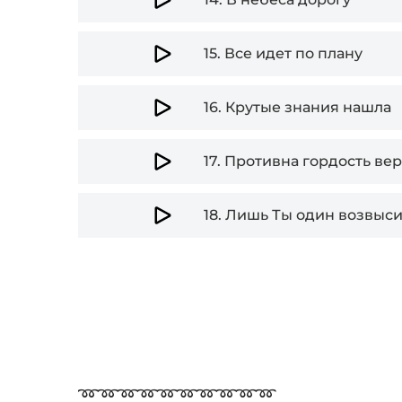
15.
Все идет по плану
16.
Крутые знания нашла
17.
Противна гордость ве
18.
Лишь Ты один возвыси
➿➿➿➿➿➿➿➿➿➿