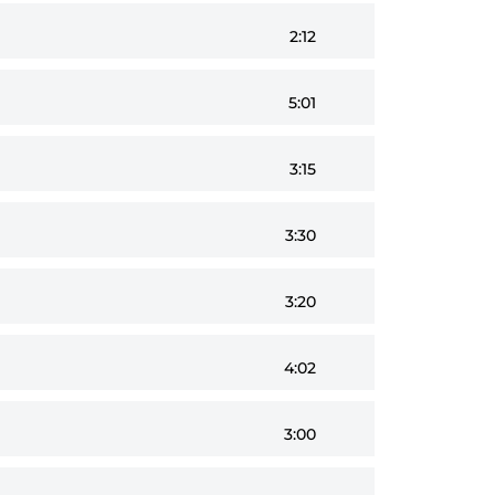
2:12
5:01
3:15
3:30
3:20
4:02
3:00