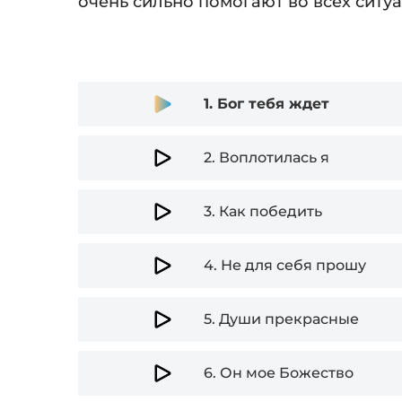
очень сильно помогают во всех ситу
Audio
1.
Бог тебя ждет
Player
2.
Воплотилась я
3.
Как победить
4.
Не для себя прошу
5.
Души прекрасные
6.
Он мое Божество