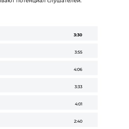
ывают потенциал слушателей.
3:30
3:55
4:06
3:33
4:01
2:40