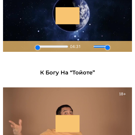
К Богу На “Тойоте”