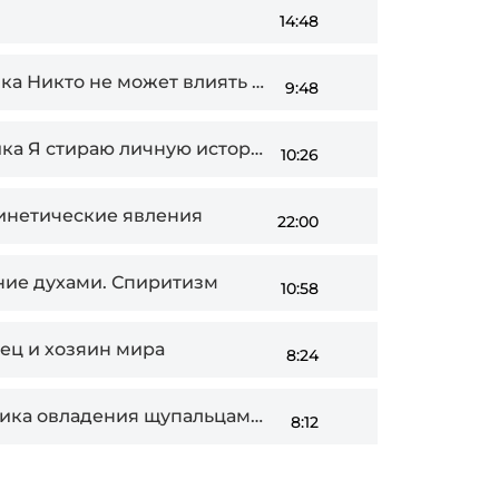
14:48
а Никто не может влиять на меня
9:48
ика Я стираю личную историю
10:26
екинетические явления
22:00
дение духами. Спиритизм
10:58
орец и хозяин мира
8:24
а овладения щупальцами намерения
8:12