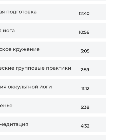
ная подготовка
12:40
 йога
10:56
йское кружение
3:05
ические групповые практики
2:59
ия оккультной йоги
11:12
денье
5:38
и медитация
4:32