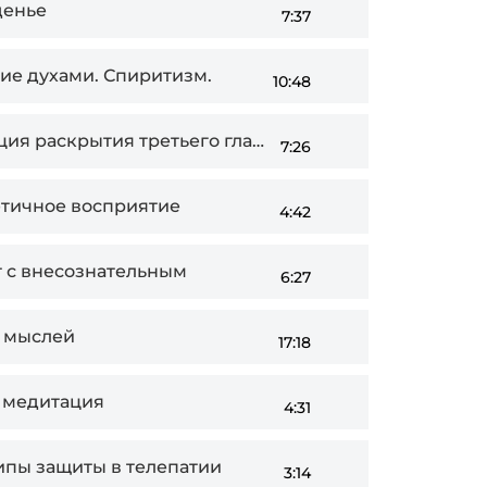
иденье
7:37
ение духами. Спиритизм.
10:48
ция раскрытия третьего глаза
7:26
ретичное восприятие
4:42
кт с внесознательным
6:27
е мыслей
17:18
ни медитация
4:31
ципы защиты в телепатии
3:14