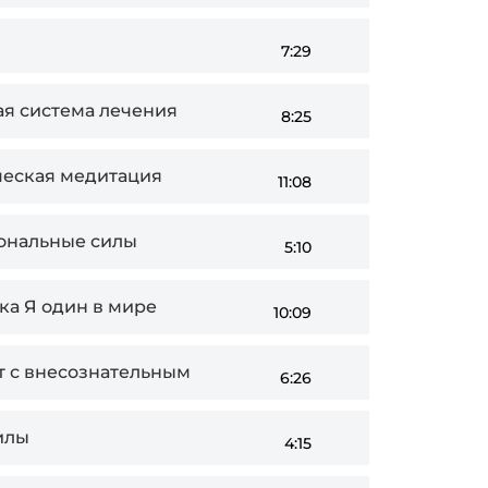
7:29
рная система лечения
8:25
тическая медитация
11:08
циональные силы
5:10
ика Я один в мире
10:09
акт с внесознательным
6:26
Силы
4:15