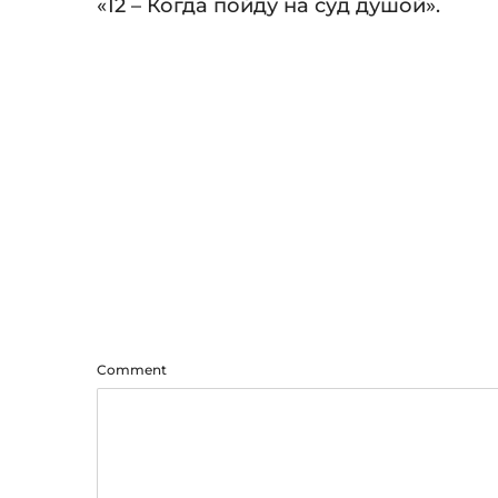
Audio
«12 – Когда пойду на суд душой».
Player
Comment