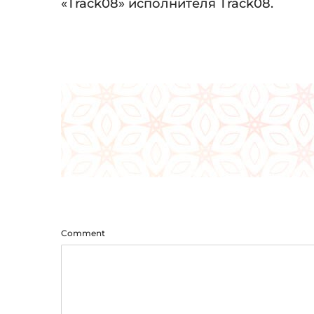
Audio
«Track08» исполнителя Track08.
Player
Comment