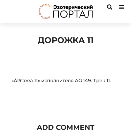
ДОРОЖКА 11
Audio
«Äîðîæêà 11» исполнителя AG 149. Трек 11.
Player
ADD COMMENT