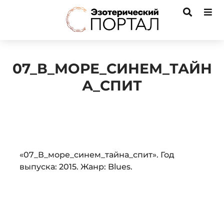
07_В_МОРЕ_СИНЕМ_ТАЙН
А_СПИТ
Audio
«07_В_море_синем_тайна_спит». Год
Player
выпуска: 2015. Жанр: Blues.