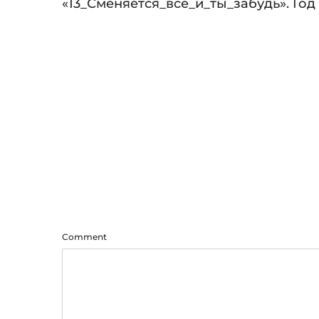
Audio
«13_Сменяется_все_и_ты_забудь». Год 
Player
Comment