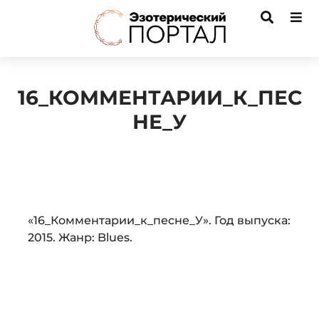
16_КОММЕНТАРИИ_К_ПЕС
НЕ_У
Audio
«16_Комментарии_к_песне_У». Год выпуска:
Player
2015. Жанр: Blues.