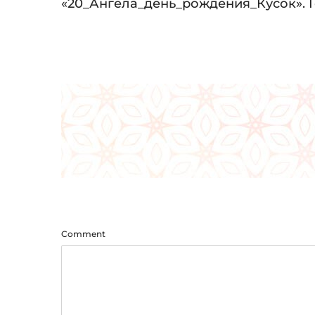
Audio
«20_Ангела_день_рождения_Кусок». Го
Player
Comment