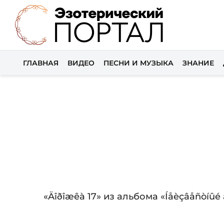
ГЛАВНАЯ
ВИДЕО
ПЕСНИ И МУЗЫКА
ЗНАНИЕ
Audio
«Äîðîæêà 17» из альбома «Íåèçâåñòíûé äè
Player