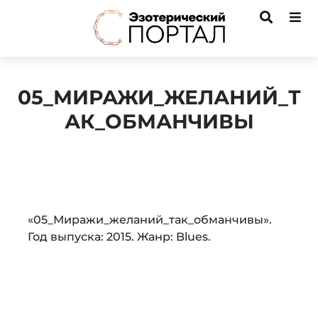
05_МИРАЖИ_ЖЕЛАНИЙ_Т
АК_ОБМАНЧИВЫ
Audio
«05_Миражи_желаний_так_обманчивы».
Player
Год выпуска: 2015. Жанр: Blues.